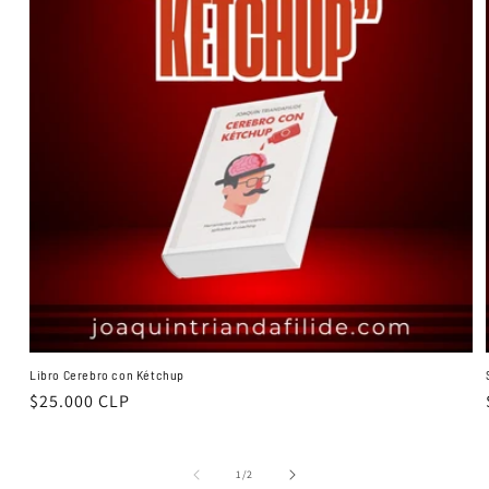
Libro Cerebro con Kétchup
Precio
$25.000 CLP
habitual
de
1
/
2