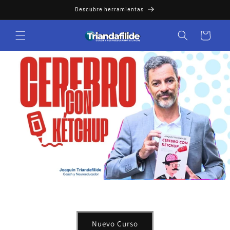
Ir
Descubre herramientas
directamente
al contenido
Carrito
Nuevo Curso